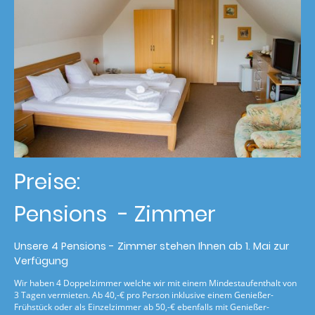
Preise:
Pensions - Zimmer
Unsere 4 Pensions - Zimmer stehen Ihnen ab 1. Mai zur
Verfügung
Wir haben 4 Doppelzimmer welche wir mit einem Mindestaufenthalt von
3 Tagen vermieten. Ab 40,-€ pro Person inklusive einem Genießer-
Frühstück oder als Einzelzimmer ab 50,-€ ebenfalls mit Genießer-